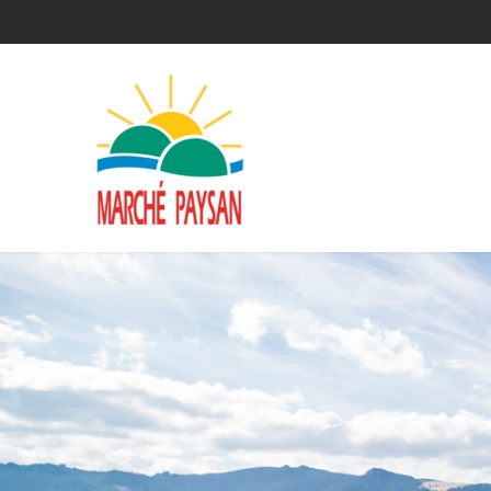
Qui sommes-nous ?
La charte
Le comité
Le matériel membres
Devenir membre
Revue de presse
Guide de la vente directe