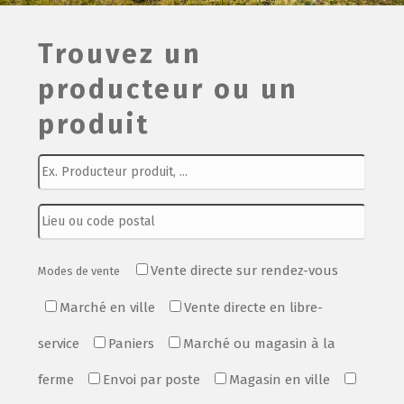
Film de présentation
Trouvez un
producteur ou un
Fête Marché Paysan
produit
Partenaires
Vente directe sur rendez-vous
Modes de vente
Marché en ville
Vente directe en libre-
service
Paniers
Marché ou magasin à la
ferme
Envoi par poste
Magasin en ville