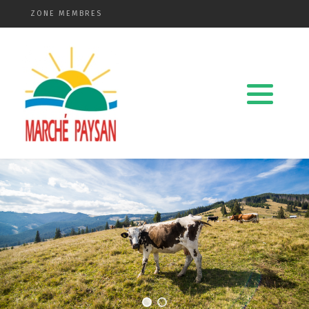
ZONE MEMBRES
Qui sommes-nous ?
La charte
Le comité
Le matériel membres
Devenir membre
Revue de presse
Guide de la vente directe