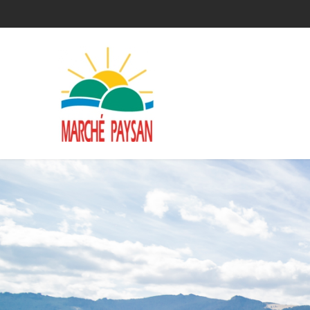
Qui sommes-nous ?
La charte
Le comité
Le matériel membres
Devenir membre
Revue de presse
Guide de la vente directe