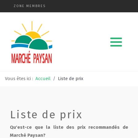
ZONE MEMBRES
Qui sommes-nous ?
La charte
Le comité
Vous êtes ici :
Accueil
Liste de prix
Le matériel membres
Devenir membre
Liste de prix
Revue de presse
Qu'est-ce que la liste des prix recommandés de
Guide de la vente directe
Marché Paysan?