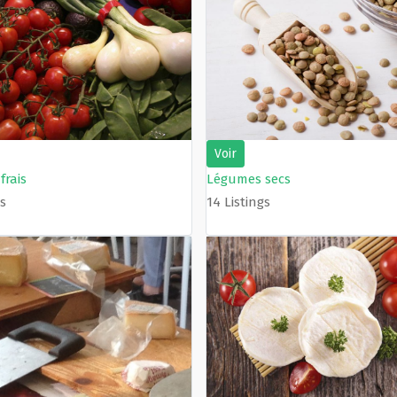
Voir
frais
Légumes secs
gs
14 Listings