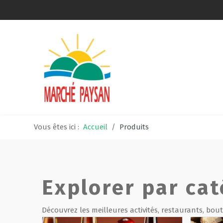
Qui sommes-nous ?
La charte
Le comité
Vous êtes ici :
Accueil
Produits
Le matériel membres
Devenir membre
Explorer par cat
Revue de presse
Découvrez les meilleures activités, restaurants, bout
Guide de la vente directe