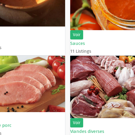
Voir
Sauces
s
11 Listings
Voir
e porc
Viandes diverses
s