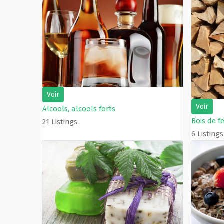
Film de présentation
Fête Marché Paysan
Partenaires
Voir
Voir
Alcools, alcools forts
Bois de f
21 Listings
6 Listings