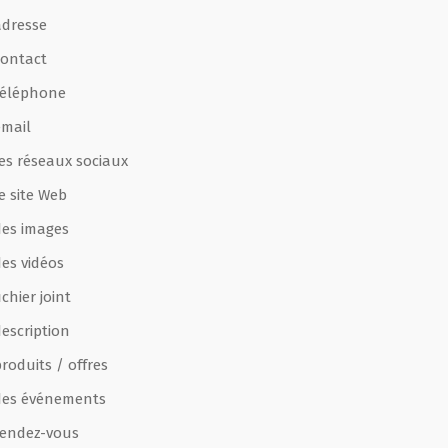
adresse
contact
téléphone
email
les réseaux sociaux
e site Web
des images
des vidéos
ichier joint
escription
roduits / offres
des événements
rendez-vous