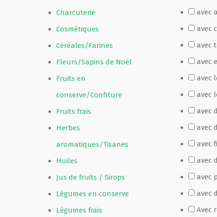
avec 
Charcuterie
Film de présentation
avec 
Cosmétiques
avec 
Céréales/Farines
Fête Marché Paysan
avec 
Fleurs/Sapins de Noël
avec 
Fruits en
Partenaires
avec l
conserve/Confiture
avec 
Fruits frais
avec 
Herbes
avec f
aromatiques/Tisanes
avec d
Huiles
avec p
Jus de fruits / Sirops
avec 
Légumes en conserve
Avec 
Légumes frais