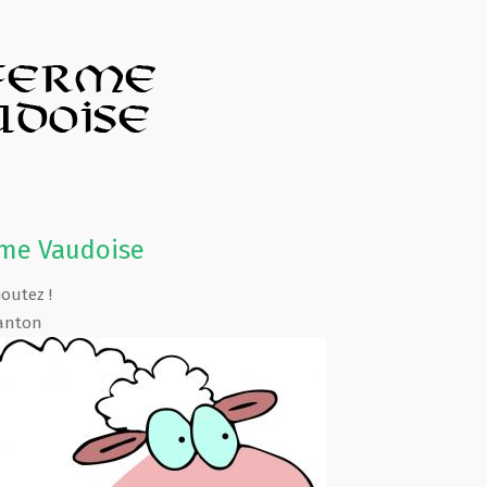
rme Vaudoise
Goutez !
anton