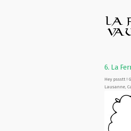
6.
La Fe
Hey pssstt ! 
Lausanne
,
C