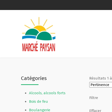
Qui sommes-nous ?
La charte
Le comité
Le matériel membres
Catégories
Résultats
1
Devenir membre
Alcools, alcools forts
Revue de presse
Filtre
Bois de feu
Guide de la vente directe
Boulangerie
Effacer