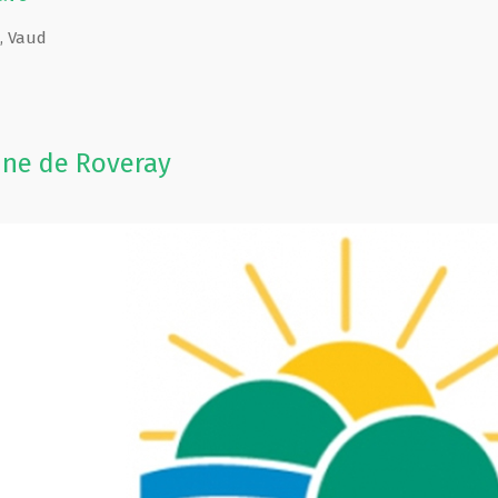
,
Vaud
ne de Roveray