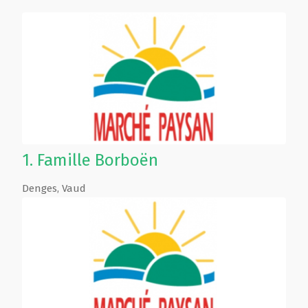
1.
Famille Borboën
Denges
,
Vaud