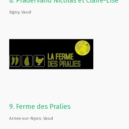
8.
Pradervand Nicolas et Claire-Lise
Signy
,
Vaud
9.
Ferme des Pralies
Arnex-sur-Nyon
,
Vaud