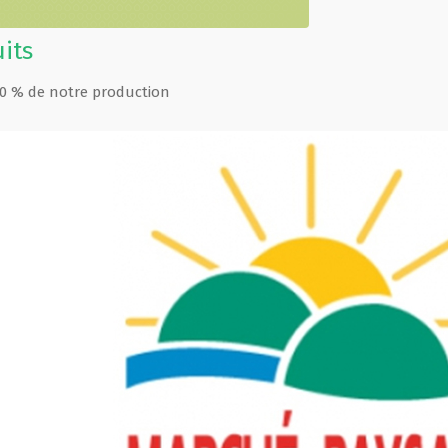
uits
90 % de notre production