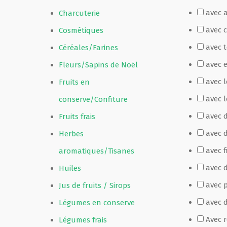
avec 
Charcuterie
Film de présentation
avec 
Cosmétiques
avec 
Céréales/Farines
Fête Marché Paysan
avec 
Fleurs/Sapins de Noël
avec 
Fruits en
Partenaires
avec l
conserve/Confiture
avec 
Fruits frais
avec 
Herbes
avec f
aromatiques/Tisanes
avec d
Huiles
avec p
Jus de fruits / Sirops
avec 
Légumes en conserve
Avec 
Légumes frais