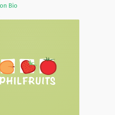
on Bio
s