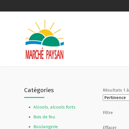
Qui sommes-nous ?
La charte
Le comité
Le matériel membres
Catégories
Résultats
1
Devenir membre
Alcools, alcools forts
Revue de presse
Filtre
Bois de feu
Guide de la vente directe
Boulangerie
Effacer