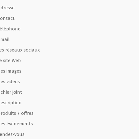
adresse
contact
téléphone
email
les réseaux sociaux
e site Web
des images
des vidéos
ichier joint
escription
roduits / offres
des événements
rendez-vous