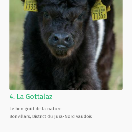
4.
La Gottalaz
Le bon goût de la nature
Bonvillars
,
District du Jura-Nord vaudois