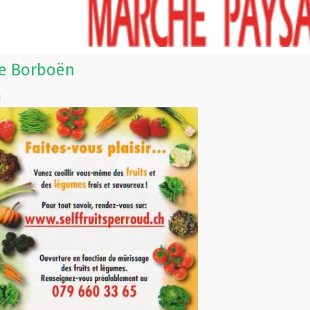
le Borboën
d