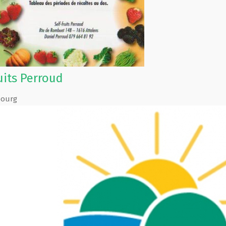
uits Perroud
bourg