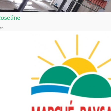
Roseline
on