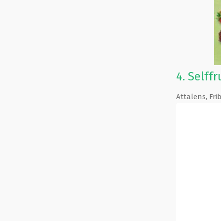
4.
Selffr
Attalens
,
Fri