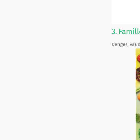
3.
Famil
Denges
,
Vau