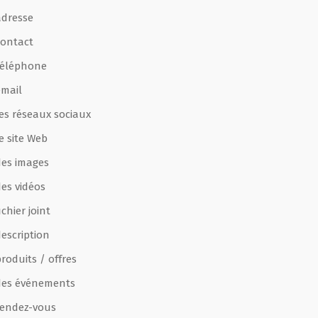
adresse
contact
téléphone
email
les réseaux sociaux
e site Web
des images
des vidéos
ichier joint
escription
roduits / offres
des événements
rendez-vous