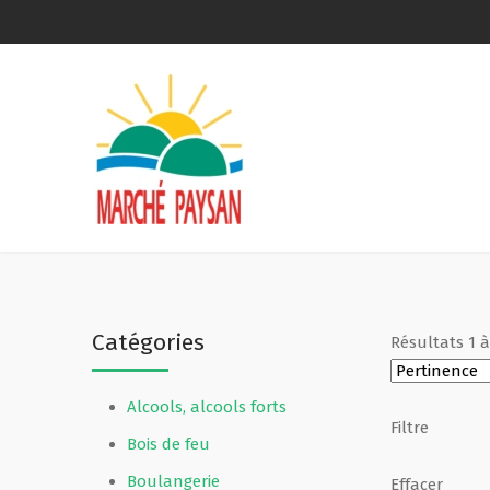
Qui sommes-nous ?
La charte
Le comité
Le matériel membres
Catégories
Résultats
1
Devenir membre
Alcools, alcools forts
Revue de presse
Filtre
Bois de feu
Guide de la vente directe
Boulangerie
Effacer