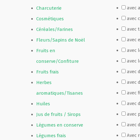
avec 
Charcuterie
Film de présentation
avec 
Cosmétiques
avec 
Céréales/Farines
Fête Marché Paysan
avec 
Fleurs/Sapins de Noël
avec 
Fruits en
Partenaires
avec l
conserve/Confiture
avec 
Fruits frais
avec 
Herbes
avec f
aromatiques/Tisanes
avec d
Huiles
avec p
Jus de fruits / Sirops
avec 
Légumes en conserve
Avec 
Légumes frais