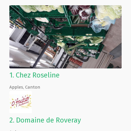
1.
Chez Roseline
Apples
,
Canton
2.
Domaine de Roveray