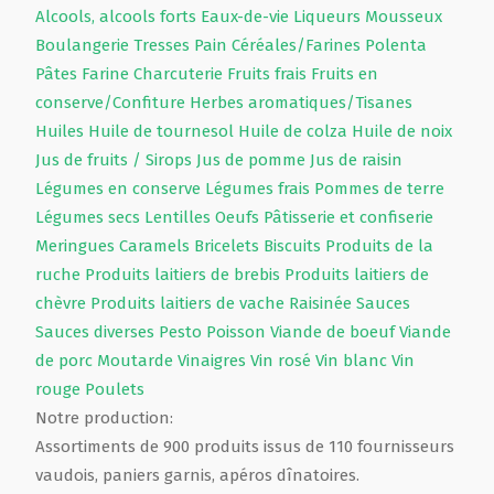
Alcools, alcools forts
Eaux-de-vie
Liqueurs
Mousseux
Boulangerie
Tresses
Pain
Céréales/Farines
Polenta
Pâtes
Farine
Charcuterie
Fruits frais
Fruits en
conserve/Confiture
Herbes aromatiques/Tisanes
Huiles
Huile de tournesol
Huile de colza
Huile de noix
Jus de fruits / Sirops
Jus de pomme
Jus de raisin
Légumes en conserve
Légumes frais
Pommes de terre
Légumes secs
Lentilles
Oeufs
Pâtisserie et confiserie
Meringues
Caramels
Bricelets
Biscuits
Produits de la
ruche
Produits laitiers de brebis
Produits laitiers de
chèvre
Produits laitiers de vache
Raisinée
Sauces
Sauces diverses
Pesto
Poisson
Viande de boeuf
Viande
de porc
Moutarde
Vinaigres
Vin rosé
Vin blanc
Vin
rouge
Poulets
Notre production:
Assortiments de 900 produits issus de 110 fournisseurs
vaudois, paniers garnis, apéros dînatoires.