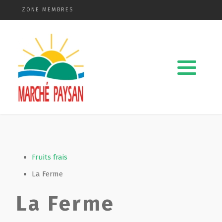
ZONE MEMBRES
Qui sommes-nous ?
La charte
Le comité
Le matériel membres
Devenir membre
Fruits frais
La Ferme
Revue de presse
La Ferme
Guide de la vente directe