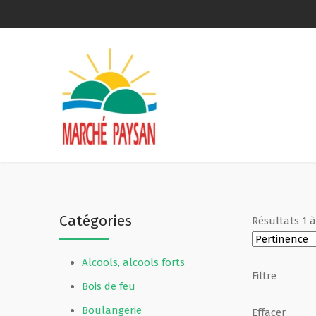
Qui sommes-nous ?
La charte
Le comité
Le matériel membres
Catégories
Résultats
1
Devenir membre
Alcools, alcools forts
Revue de presse
Filtre
Bois de feu
Guide de la vente directe
Boulangerie
Effacer