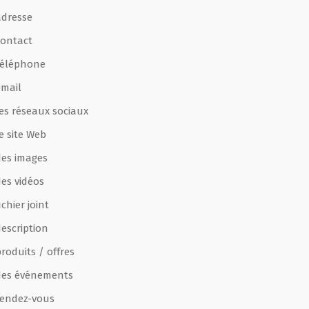
adresse
contact
téléphone
email
les réseaux sociaux
e site Web
des images
des vidéos
ichier joint
escription
roduits / offres
des événements
rendez-vous