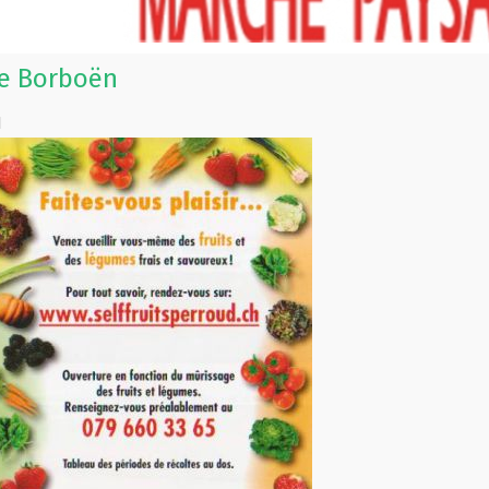
le Borboën
d