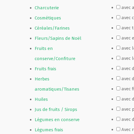
avec 
Charcuterie
Film de présentation
avec 
Cosmétiques
avec 
Céréales/Farines
Fête Marché Paysan
avec 
Fleurs/Sapins de Noël
avec 
Fruits en
Partenaires
avec l
conserve/Confiture
avec 
Fruits frais
avec 
Herbes
avec f
aromatiques/Tisanes
avec d
Huiles
avec p
Jus de fruits / Sirops
avec 
Légumes en conserve
Avec 
Légumes frais