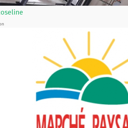
Roseline
on