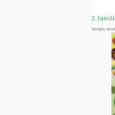
2.
Famil
Denges
,
Vau