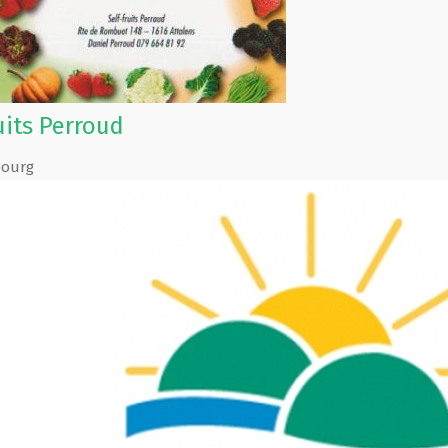
uits Perroud
bourg