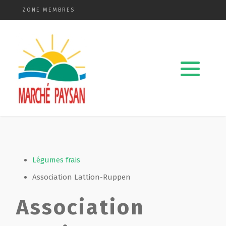
ZONE MEMBRES
Qui sommes-nous ?
La charte
Le comité
Le matériel membres
Devenir membre
Légumes frais
Association Lattion-Ruppen
Revue de presse
Association
Guide de la vente directe